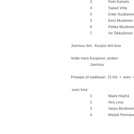
3
Petri Kahelin
4
Sakari Virta
5
Erkki Voutilaine
5
Eero Mustonen
6
Pekka Mustone
7
Ari Tykkyläinen
Joensuu rkm - Kuopio rkm kisa
Voitto meni Kuopioon pistein
Joensuu
Pelaajia oli kaikkiaan 15 hlö + avec 
¨avec kisa¨
1
Maire Häyhä
2
Aira Levy
3
Varpu Mustone
4
Marjeli Pennan