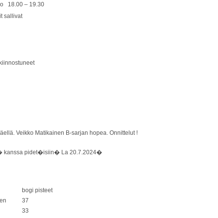
0 – 19.30
t sallivat
kiinnostuneet
llä. Veikko Matikainen B-sarjan hopea. Onnittelut !
sen� kanssa pidet�isiin� La 20.7.2024�
bogi pisteet
nen
37
33