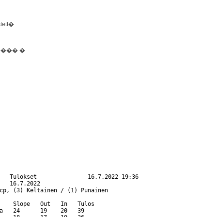
tett�
����� �
   Tulokset               16.7.2022 19:36

   16.7.2022

cp, (3) Keltainen / (1) Punainen

    Slope   Out   In   Tulos   

a   24      19    20   39      
