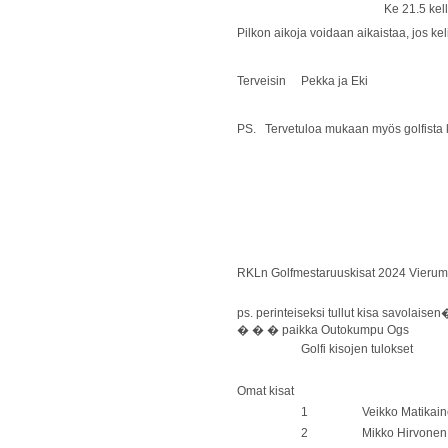
Ke 21.5 kello 18.0
Pilkon aikoja voidaan aikaistaa, jos keli
Terveisin Pekka ja Eki
PS. Tervetuloa mukaan myös golfista 
RKLn Golfmestaruuskisat 2024 Vierumäe
ps. perinteiseksi tullut kisa savolai
� � � paikka Outokumpu Ogs
Golfi kisojen tulokset
Omat kisat
1
Veikko Matikai
2
Mikko Hirvonen