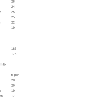
28
24
n
25
25
n
22
19
186
175
4 hlö
tii pun
28
26
n
19
en
17