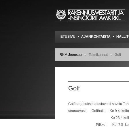
ETUSIVU
AJANKOHTAISTA
HALLI
RKM Joensuu
Toimikunnat
Golf
Golf
Golf harjoitukset alustavasti sovittu T
seuraavasti: Golfhalli :
Ke 9.4 kello
Ke 23.4 kello 18.0
Pilkko: Ke 7.5 kello 18