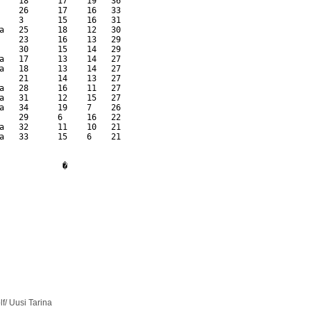
    18      17    19   36      

    26      17    16   33      

    3       15    16   31      

a   25      18    12   30      

    23      16    13   29      

    30      15    14   29      

a   17      13    14   27      

a   18      13    14   27      

    21      14    13   27      

a   28      16    11   27      

a   31      12    15   27      

a   34      19    7    26      

    29      6     16   22      

a   32      11    10   21      

a   33      15    6    21      

             

f/ Uusi Tarina