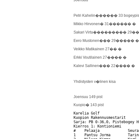
Petri Kahelin������ 33 bogeypis
Mikko Hirvonen� 31������ �
Sakari Virta��������� 29
Eero Mustonen��� 29����� �
Veikko Matikainen 27�� �
Erkki Voutilainen 27���� �
Kalevi Sallinen��� 22���� �
Yhdistysten v�linen kisa
Joensuu 149 pist
Kuopio� 143 pist
Karelia Golf                  
Kuopion Rakennusmestarit      
Sarja: PB 0-36,0, Pistebogey H
Kierros 1: Kontioniemi

#    Pelaaja             Seura
1    Pantsu Jorma        Tarin