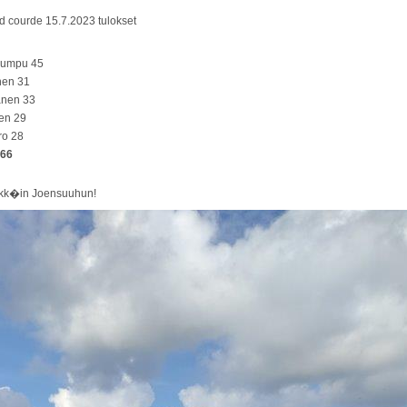
d courde 15.7.2023 tulokset
kumpu 45
nen 31
anen 33
nen 29
ro 28
166
r�kk�in Joensuuhun!