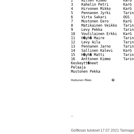
2    Nilsen Kimmo        KarG 
3    Kahelin Petri       KarG 
4    Hirvonen Mikko      KarG 
5    Pennanen Jyrki      Tarin
6    Virta Sakari        OGS  
7    Mustonen Eero       KarG 
8    Matikainen Veikko   Tarin
9    Levy Pekka          Tarin
10   Voutilainen Erkki   KarG 
11   H�yh� Maire         Tarin
12   Levy Aila           Tarin
13   Pennanen Jarno      Tarin
14   Sallinen Kalevi     KarG 
15   H�yh� Matti         Tarin
16   Anttonen Kimmo      Tarin
Keskeytt�neet

Pelaaja                       
�
Huttunen Risto                      
--
Golfkisan tulokset 17.07.2021 Tarinagol