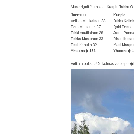
Mestarigolf Joensuu - Kuopio Tahko Ol
Joensuu
Kuopio
Veikko Matikainen 38
Jukka Kello
Eero Mustonen 37
Jyrki Penna
Erkki Voutilainen 28
Jarno Penn
Pekka Mustonen 33
Risto Huttu
Petri Kahelin 32
Matti Maapu
Yhteens� 168
Yhteens� 
Voittajajoukkue! Jo kolmas voitto pe